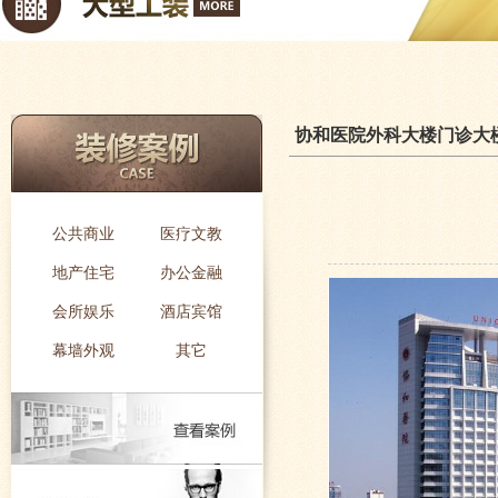
大型工装
小型工
协和医院外科大楼门诊大
公共商业
医疗文教
地产住宅
办公金融
会所娱乐
酒店宾馆
幕墙外观
其它