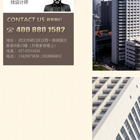
地址： 武汉市硚口区汉西一路南国大
家装H座23楼（月星家居楼上）
传真： 027-83514241
电话： 13429875838 ,13628666832