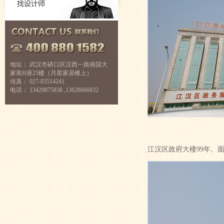
地址： 武汉市硚口区汉西一路南国大
家装H座23楼（月星家居楼上）
传真： 027-83514241
电话： 13429875838 ,13628666832
江汉区政府大楼99年、面